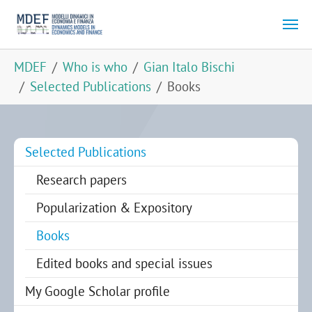
Skip to main content
You are here:
MDEF
Who is who
Gian Italo Bischi
Selected Publications
Books
Selected Publications
Research papers
Popularization & Expository
(current)
Books
Edited books and special issues
My Google Scholar profile